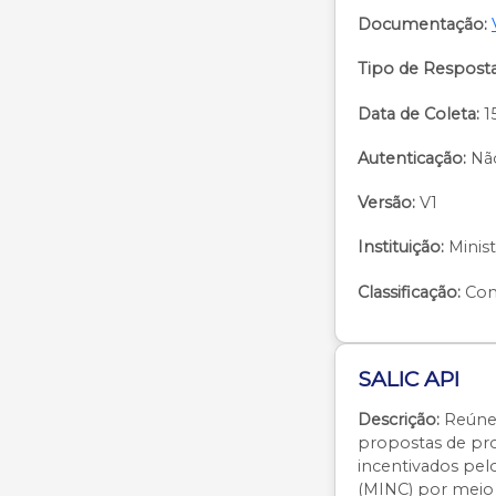
Documentação:
Tipo de Resposta
Data de Coleta:
15
Autenticação:
Nã
Versão:
V1
Instituição:
Minis
Classificação:
Com
SALIC API
Descrição:
Reúne 
propostas de pro
incentivados pelo
(MINC) por meio 