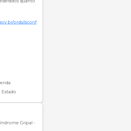
federados quanto
gov.br/ords/siconf
zenda
o Estado
índrome Gripal -