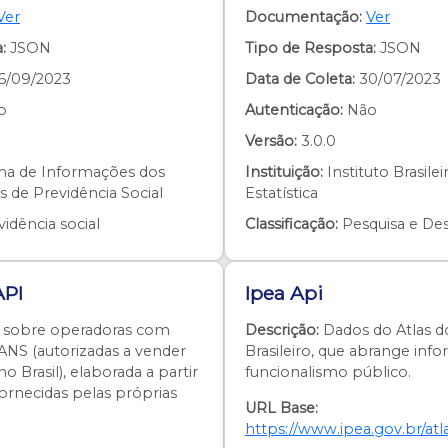
Ver
Documentação:
Ver
:
JSON
Tipo de Resposta:
JSON
6/09/2023
Data de Coleta:
30/07/2023
o
Autenticação:
Não
Versão:
3.0.0
ma de Informações dos
Instituição:
Instituto Brasile
 de Previdência Social
Estatística
idência social
Classificação:
Pesquisa e De
API
Ipea Api
sobre operadoras com
Descrição:
Dados do Atlas d
 ANS (autorizadas a vender
Brasileiro, que abrange inf
o Brasil), elaborada a partir
funcionalismo público.
ornecidas pelas próprias
URL Base:
https://www.ipea.gov.br/atl