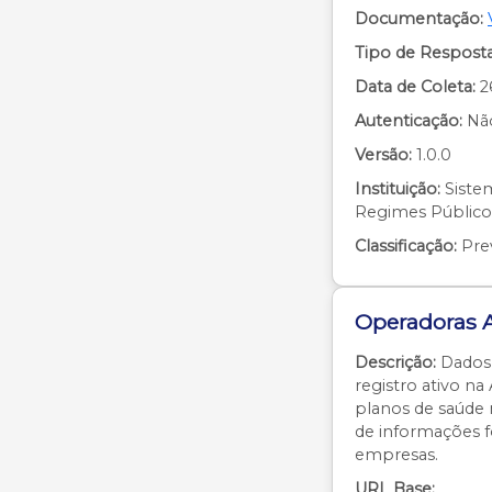
Documentação:
Tipo de Resposta
Data de Coleta:
2
Autenticação:
Nã
Versão:
1.0.0
Instituição:
Siste
Regimes Públicos
Classificação:
Prev
Operadoras 
Descrição:
Dados 
registro ativo na
planos de saúde n
de informações f
empresas.
URL Base: