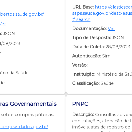
URL Base:
https://elasticsea
saps.saude.gov.br/desc-esus
abertos.saude.gov.br/
*/_search
Ver
Documentação:
Ver
:
JSON
Tipo de Resposta:
JSON
1/08/2023
Data de Coleta:
28/08/2023
m
Autenticação:
Sim
Versão:
ério da Saúde
Instituição:
Ministério da Sa
de
Classificação:
Saúde
ras Governamentais
PNPC
sobre compras públicas.
Descrição:
Consultas aos da
contratações, alienação de
/compras.dados.gov.br/
imóveis, atas de registro de