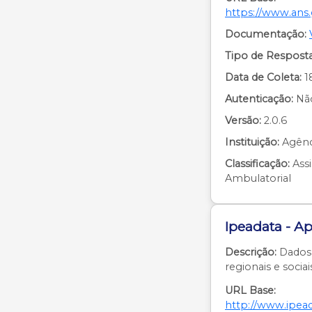
https://www.ans.
Documentação:
Tipo de Resposta
Data de Coleta:
1
Autenticação:
Nã
Versão:
2.0.6
Instituição:
Agênc
Classificação:
Assi
Ambulatorial
Ipeadata - Ap
Descrição:
Dados
regionais e sociai
URL Base:
http://www.ipead