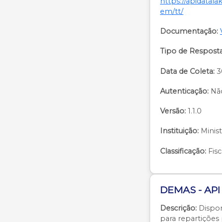
https://apidatala
em/tt/
Documentação:
Tipo de Resposta
Data de Coleta:
3
Autenticação:
Nã
Versão:
1.1.0
Instituição:
Minist
Classificação:
Fisc
DEMAS - API
Descrição:
Dispon
para repartiçõe