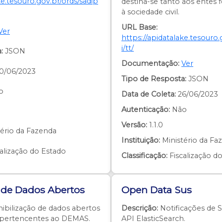
ke.tesouro.gov.br/ords/sadip
destina-se tanto aos entes 
à sociedade civil.
URL Base:
Ver
https://apidatalake.tesouro.
i/tt/
:
JSON
Documentação:
Ver
0/06/2023
Tipo de Resposta:
JSON
o
Data de Coleta:
26/06/2023
Autenticação:
Não
Versão:
1.1.0
ério da Fazenda
Instituição:
Ministério da Fa
alização do Estado
Classificação:
Fiscalização d
 de Dados Abertos
Open Data Sus
ibilização de dados abertos
Descrição:
Notificações de S
s pertencentes ao DEMAS.
API ElasticSearch.