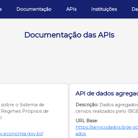
s
Documentação
APIs
Instituições
Da
Documentação das APIs
API de dados agrega
sobre o Sistema de
Descrição:
Dados agregados 
 Regimes Próprios de
censos realizados pelo IBGE
l.
URL Base:
https://servicodados.ibge.g
ev.economia.gov.br/
ados