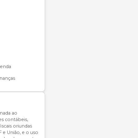
zenda
nanças
nada ao
s contábeis,
fiscais oriundas
F e União, e o uso