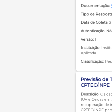
Documentação:
Tipo de Resposta
Data de Coleta:
2
Autenticação:
Nã
Versão:
1
Instituição:
Instit
Aplicada
Classificação:
Pes
Previsão de
CPTEC/INPE
Descrição:
Os dad
IUV e Ondas em X
recuperação de i
CPTEC/INPE para 