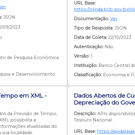
URL Base:
Ver
https://olinda.bcb.gov.br/oli
:
JSON
Documentação:
Ver
1/09/2023
Tipo de Resposta:
JSON
o
Data de Coleta:
22/10/2023
Autenticação:
Não
Versão:
1
uto de Pesquisa Econômica
Instituição:
Banco Central do
quisa e Desenvolvimento
Classificação:
Economia e Fi
 Tempo em XML -
Dados Abertos de C
Depreciação do Gove
os da Previsão de Tempo,
Descrição:
APIs disponibiliz
ML possibilita a
Tesouro Nacional.
nformações atualizadas do
URL Base:
https://apidatala
sua localidade.