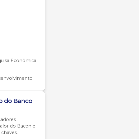
quisa Econômica
senvolvimento
ão do Banco
cadores
valor do Bacen e
 chaves.