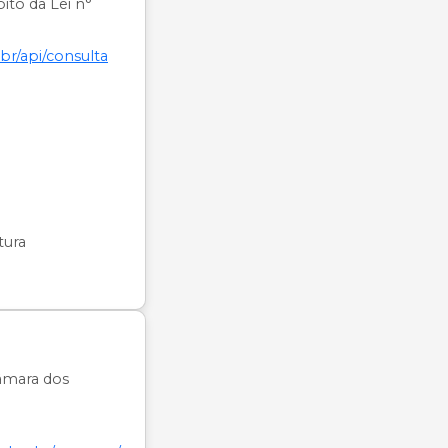
ito da Lei n°
br/api/consulta
tura
âmara dos