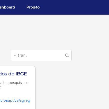
shboard
Projeto
dos do IBGE
das pesquisas e
.
ov.br/api/v3/agreg