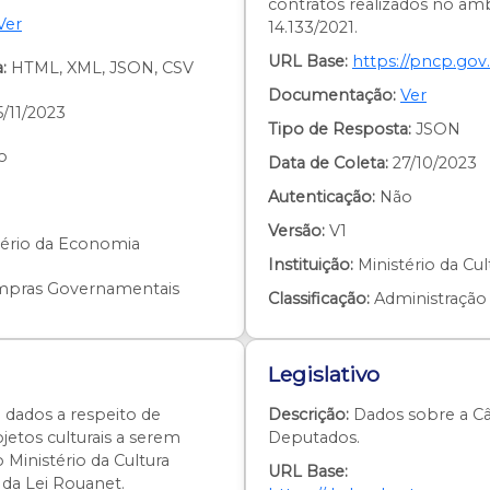
contratos realizados no âmb
Ver
14.133/2021.
URL Base:
https://pncp.gov.
:
HTML, XML, JSON, CSV
Documentação:
Ver
/11/2023
Tipo de Resposta:
JSON
o
Data de Coleta:
27/10/2023
Autenticação:
Não
Versão:
V1
tério da Economia
Instituição:
Ministério da Cul
pras Governamentais
Classificação:
Administração
Legislativo
dados a respeito de
Descrição:
Dados sobre a C
jetos culturais a serem
Deputados.
 Ministério da Cultura
URL Base:
da Lei Rouanet.