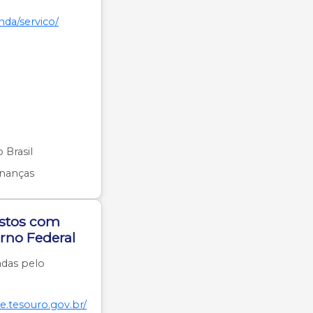
nda/servico/
 Brasil
nanças
ustos com
rno Federal
adas pelo
ke.tesouro.gov.br/