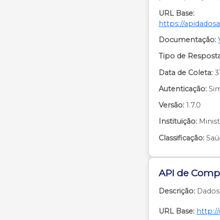
URL Base:
https://apidados
Documentação:
Tipo de Resposta
Data de Coleta:
3
Autenticação:
Si
Versão:
1.7.0
Instituição:
Minist
Classificação:
Saú
API de Comp
Descrição:
Dados 
URL Base:
http:/