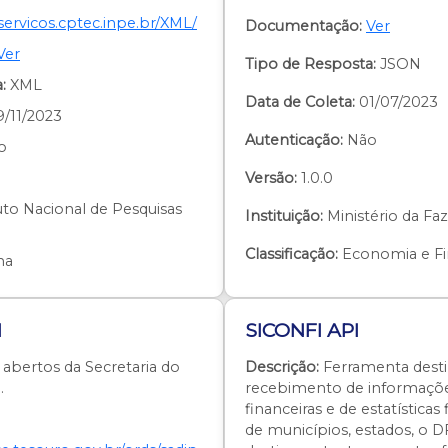
/servicos.cptec.inpe.br/XML/
Documentação:
Ver
Ver
Tipo de Resposta:
JSON
:
XML
Data de Coleta:
01/07/2023
9/11/2023
Autenticação:
Não
o
Versão:
1.0.0
uto Nacional de Pesquisas
Instituição:
Ministério da Fa
Classificação:
Economia e Fi
ma
I
SICONFI API
abertos da Secretaria do
Descrição:
Ferramenta desti
.
recebimento de informaçõe
financeiras e de estatísticas 
de municípios, estados, o D