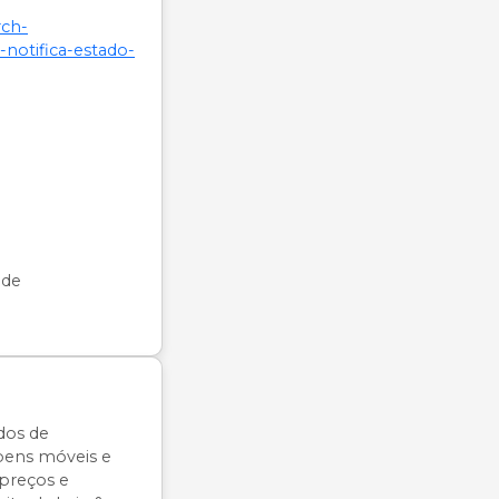
rch-
-notifica-estado-
úde
dos de
 bens móveis e
 preços e