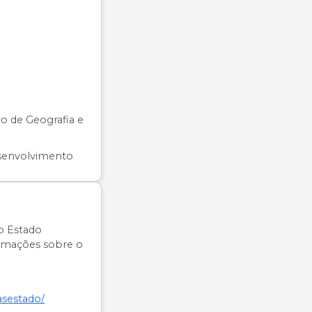
iro de Geografia e
senvolvimento
o Estado
ormações sobre o
asestado/