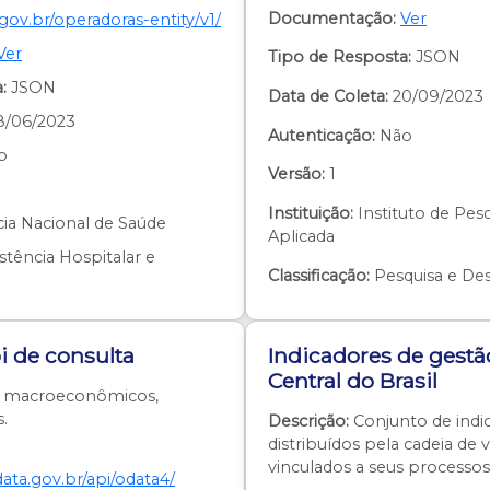
Documentação:
Ver
gov.br/operadoras-entity/v1/
Ver
Tipo de Resposta:
JSON
:
JSON
Data de Coleta:
20/09/2023
8/06/2023
Autenticação:
Não
o
Versão:
1
Instituição:
Instituto de Pes
ia Nacional de Saúde
Aplicada
stência Hospitalar e
Classificação:
Pesquisa e De
i de consulta
Indicadores de gest
Central do Brasil
 macroeconômicos,
s.
Descrição:
Conjunto de indi
distribuídos pela cadeia de 
vinculados a seus processos
ata.gov.br/api/odata4/