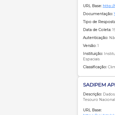
URL Base:
http:/
Documentação:
Tipo de Resposta
Data de Coleta:
1
Autenticação:
Nã
Versão:
1
Instituição:
Instit
Espaciais
Classificação:
Cli
SADIPEM AP
Descrição:
Dados 
Tesouro Nacional
URL Base: